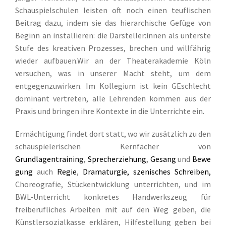
Schauspielschulen leisten oft noch einen teuflischen
Beitrag dazu, indem sie das hierarchische Gefüge von
Beginn an installieren: die Darsteller:innen als unterste
Stufe des kreativen Prozesses, brechen und willfährig
wieder aufbauen.Wir an der Theaterakademie Köln
versuchen, was in unserer Macht steht, um dem
entgegenzuwirken. Im Kollegium ist kein GEschlecht
dominant vertreten, alle Lehrenden kommen aus der
Praxis und bringen ihre Kontexte in die Unterrichte ein.
Ermächtigung findet dort statt, wo wir zusätzlich zu den
schauspielerischen Kernfächer von
Grundlagentraining
,
Sprecherziehung
,
Gesang
und
Bewe
gung
auch
Regie
,
Dramaturgie, szenisches Schreiben,
Choreografie, Stückentwicklung unterrichten, und im
BWL-Unterricht konkretes Handwerkszeug für
freiberufliches Arbeiten mit auf den Weg geben, die
Künstlersozialkasse erklären, Hilfestellung geben bei