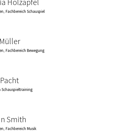
ia Holzapfel
en
,
Fachbereich Schauspiel
Müller
en
,
Fachbereich Bewegung
 Pacht
 Schauspieltraining
in Smith
en
,
Fachbereich Musik