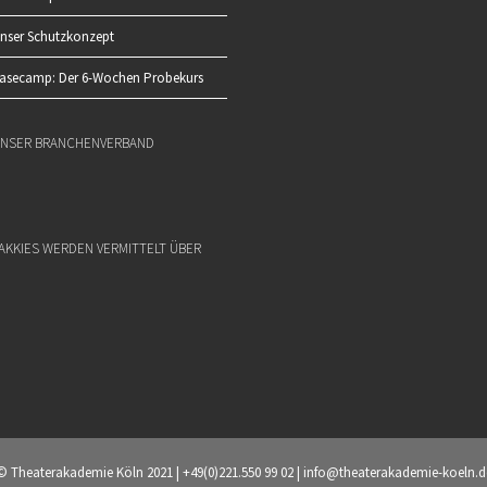
nser Schutzkonzept
asecamp: Der 6-Wochen Probekurs
NSER BRANCHENVERBAND
AKKIES WERDEN VERMITTELT ÜBER
© Theaterakademie Köln 2021 | +49(0)221.550 99 02 | info@theaterakademie-koeln.d