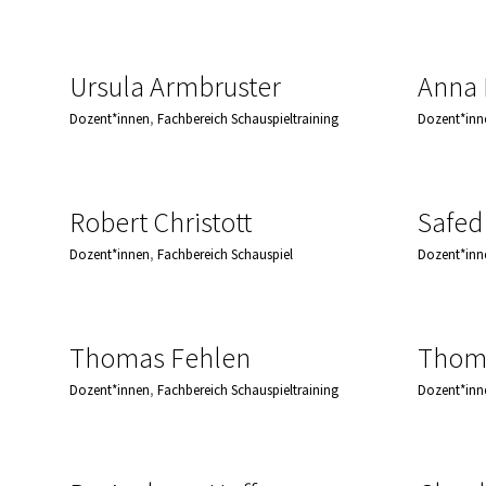
Ursula Armbruster
Anna 
Dozent*innen
,
Fachbereich Schauspieltraining
Dozent*inn
Robert Christott
Safed
Dozent*innen
,
Fachbereich Schauspiel
Dozent*inn
Thomas Fehlen
Thoma
Dozent*innen
,
Fachbereich Schauspieltraining
Dozent*inn