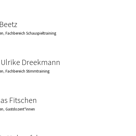
Beetz
en
,
Fachbereich Schauspieltraining
 Ulrike Dreekmann
en
,
Fachbereich Stimmtraining
s Fitschen
en
,
Gastdozent*innen