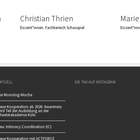
n
Christian Thrien
Marie
Dozent*innen
,
Fachbereich Schauspiel
Dozent*inn
KTUELL
DIE TAK AUF INSTAGRAM
ie Monolog-Woche
eue Kooperation ab 2026: Awareness
ird Teil der Ausbildung an der
heaterakademie Köln
eu: Intimacy Coordination (IC)
eue Kooperation mit ACTFORCE