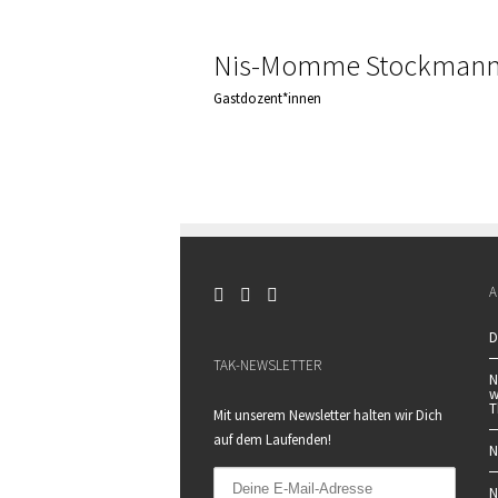
Nis-Momme Stockman
Gastdozent*innen
A
D
TAK-NEWSLETTER
N
w
T
Mit unserem Newsletter halten wir Dich
auf dem Laufenden!
N
N