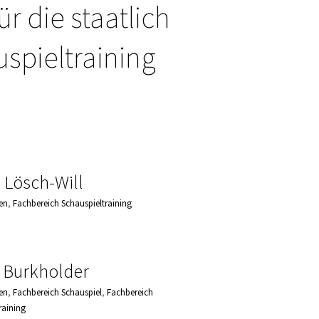
r die staatlich
spieltraining
e Lösch-Will
en
,
Fachbereich Schauspieltraining
d Burkholder
en
,
Fachbereich Schauspiel
,
Fachbereich
raining