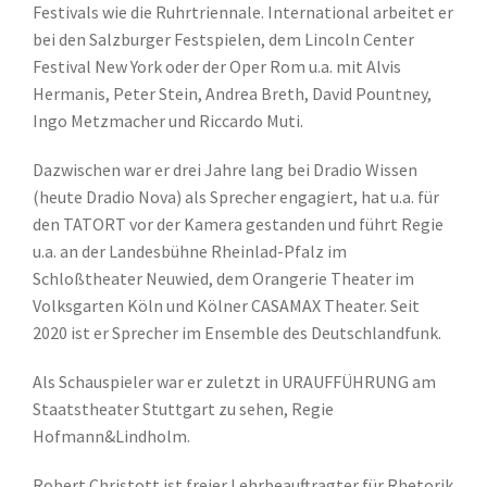
Festivals wie die Ruhrtriennale. International arbeitet er
bei den Salzburger Festspielen, dem Lincoln Center
Festival New York oder der Oper Rom u.a. mit Alvis
Hermanis, Peter Stein, Andrea Breth, David Pountney,
Ingo Metzmacher und Riccardo Muti.
Dazwischen war er drei Jahre lang bei Dradio Wissen
(heute Dradio Nova) als Sprecher engagiert, hat u.a. für
den TATORT vor der Kamera gestanden und führt Regie
u.a. an der Landesbühne Rheinlad-Pfalz im
Schloßtheater Neuwied, dem Orangerie Theater im
Volksgarten Köln und Kölner CASAMAX Theater. Seit
2020 ist er Sprecher im Ensemble des Deutschlandfunk.
Als Schauspieler war er zuletzt in URAUFFÜHRUNG am
Staatstheater Stuttgart zu sehen, Regie
Hofmann&Lindholm.
Robert Christott ist freier Lehrbeauftragter für Rhetorik