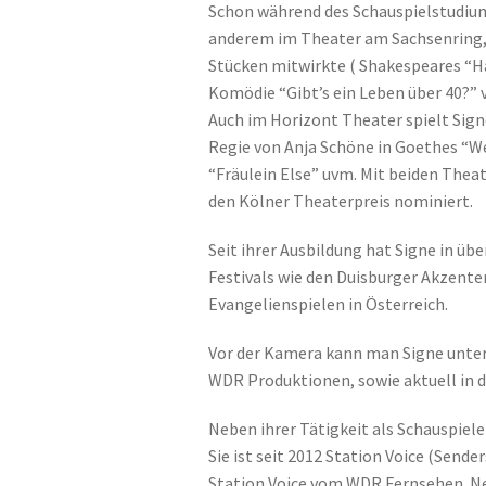
Schon während des Schauspielstudium
anderem im Theater am Sachsenring, i
Stücken mitwirkte ( Shakespeares “H
Komödie “Gibt’s ein Leben über 40?” v
Auch im Horizont Theater spielt Signe
Regie von Anja Schöne in Goethes “We
“Fräulein Else” uvm. Mit beiden Thea
den Kölner Theaterpreis nominiert.
Seit ihrer Ausbildung hat Signe in ü
Festivals wie den Duisburger Akzente
Evangelienspielen in Österreich.
Vor der Kamera kann man Signe unter
WDR Produktionen, sowie aktuell in d
Neben ihrer Tätigkeit als Schauspieler
Sie ist seit 2012 Station Voice (Send
Station Voice vom WDR Fernsehen. N