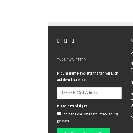
A
D
TAK-NEWSLETTER
N
w
T
Mit unserem Newsletter halten wir Dich
auf dem Laufenden!
N
N
U
Bitte bestätige:
Ich habe die
Datenschutzerklärung
B
gelesen