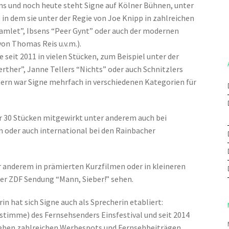
s und noch heute steht Signe auf Kölner Bühnen, unter
n dem sie unter der Regie von Joe Knipp in zahlreichen
amlet”, Ibsens “Peer Gynt” oder auch der modernen
on Thomas Reis u.v.m.).
 seit 2011 in vielen Stücken, zum Beispiel unter der
rther”, Janne Tellers “Nichts” oder auch Schnitzlers
tern war Signe mehrfach in verschiedenen Kategorien für
ber 30 Stücken mitgewirkt unter anderem auch bei
n oder auch international bei den Rainbacher
 anderem in prämierten Kurzfilmen oder in kleineren
er ZDF Sendung “Mann, Sieber!” sehen.
in hat sich Signe auch als Sprecherin etabliert:
erstimme) des Fernsehsenders Einsfestival und seit 2014
eben zahlreichen Werbespots und Fernsehbeiträgen,