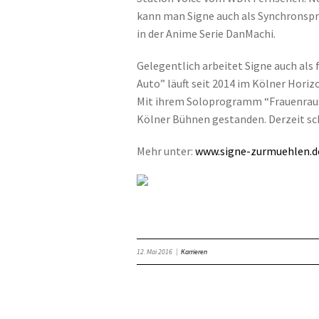
kann man Signe auch als Synchronspre
in der Anime Serie DanMachi.
Gelegentlich arbeitet Signe auch als 
Auto” läuft seit 2014 im Kölner Horiz
Mit ihrem Soloprogramm “Frauenrausch
Kölner Bühnen gestanden. Derzeit sc
Mehr unter:
www.signe-zurmuehlen.d
12. Mai 2016
|
Karrieren