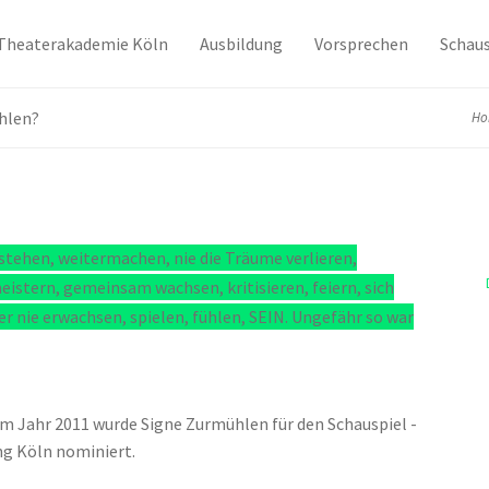
Theaterakademie Köln
Ausbildung
Vorsprechen
Schaus
hlen?
Ho
stehen, weitermachen, nie die Träume verlieren,
stern, gemeinsam wachsen, kritisieren, feiern, sich
r nie erwachsen, spielen, fühlen, SEIN. Ungefähr so war
m Jahr 2011 wurde Signe Zurmühlen für den Schauspiel -
ng Köln nominiert.