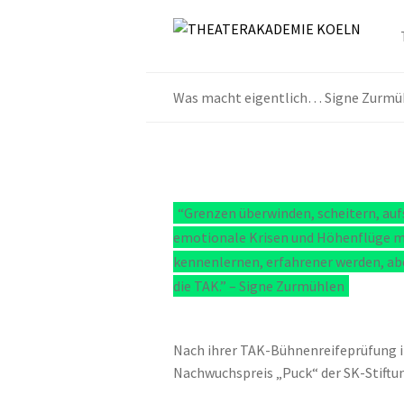
Was macht eigentlich… Signe Zurmü
“Grenzen überwinden, scheitern, auf
emotionale Krisen und Höhenflüge mei
kennenlernen, erfahrener werden, abe
die TAK.” – Signe Zurmühlen
Nach ihrer TAK-Bühnenreifeprüfung i
Nachwuchspreis „Puck“ der SK-Stiftu