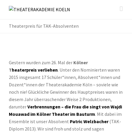
Theaterpreis für TAK-Absolventen
Gestern wurden zum 26. Mal der
Kölner
T
heaterpreis
verliehen
. Unter den Nominierten waren
2015 insgesamt 17 Schüler*innen, Absolvent*innen und
Dozent*innen der Theaterakademie Köln – soviele wie
noch nie! Glückliche Gewinner des Hauptpreises waren in
diesem Jahr überraschender Weise 2 Produktionen,
darunter
Verbrennungen – die Frau die singt von Wajdi
Mouawad im Kölner
Theater im Bauturm
. Mit dabei im
Ensemble ist unser Absolvent
Patric Welzbacher
(TAK-
Diplom 2013). Wir sind froh und stolz und sagen