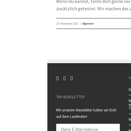
Wenn Du kannst, teste dich gerne vor
zusätzlich getestet. Wir machen das 
25. November 2021
|
Allgemein
A
D
TAK-NEWSLETTER
N
w
T
Mit unserem Newsletter halten wir Dich
auf dem Laufenden!
N
N