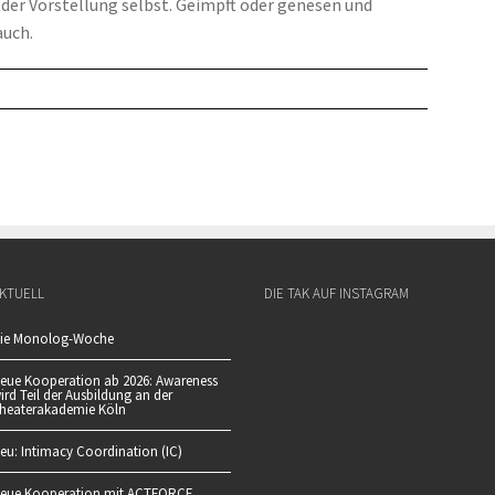
 der Vorstellung selbst. Geimpft oder genesen und
auch.
KTUELL
DIE TAK AUF INSTAGRAM
ie Monolog-Woche
eue Kooperation ab 2026: Awareness
ird Teil der Ausbildung an der
heaterakademie Köln
eu: Intimacy Coordination (IC)
eue Kooperation mit ACTFORCE