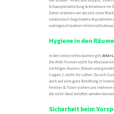
Die Schüler*innen und Dozent*innen b
Schauspielabteilung & Amateure im Sc
Daher arbeiten wir derzeit ohne Mask
medizinisch begründete Ausnahmen de
uneingeschränkten Unterrichtsbesuch
Hygiene in den Räum
In den Unterrichtsräumen gilt
AHA+L
Die AHA-Formel steht für Abstand ei
(richtiges Husten, Niesen und gründl
tragen. L steht für Lüften. Da sich C
auch auf eine gute Belüftung in Inn
Fenster & Türen stehen uns mehrere m
die nicht ideal belüftet werden können
Sicherheit beim Vors