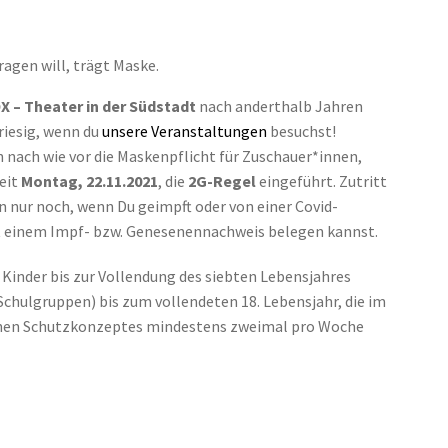
ragen will, trägt Maske.
X – Theater in der Südstadt
nach anderthalb Jahren
riesig, wenn du
unsere Veranstaltungen
besuchst!
 nach wie vor die Maskenpflicht für Zuschauer*innen,
seit
Montag, 22.11.2021
, die
2G-Regel
eingeführt. Zutritt
n nur noch, wenn Du geimpft oder von einer Covid-
t einem Impf- bzw. Genesenennachweis belegen kannst.
inder bis zur Vollendung des siebten Lebensjahres
Schulgruppen) bis zum vollendeten 18. Lebensjahr, die im
chen Schutzkonzeptes mindestens zweimal pro Woche