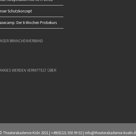
nser Schutzkonzept
asecamp: Der 6-Wochen Probekurs
NSER BRANCHENVERBAND
AKKIES WERDEN VERMITTELT ÜBER
© Theaterakademie Köln 2021 | +49(0)221.550 99 02 | info@theaterakademie-koeln.d