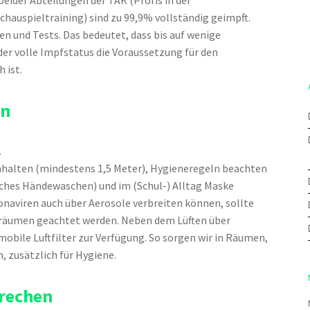
eider Abteilungen der TAK (Profis in der
hauspieltraining) sind zu 99,9% vollständig geimpft.
en und Tests. Das bedeutet, dass bis auf wenige
r volle Impfstatus die Voraussetzung für den
 ist.
en
.
nhalten (mindestens 1,5 Meter), Hygieneregeln beachten
iches Händewaschen) und im (Schul-) Alltag Maske
oronaviren auch über Aerosole verbreiten können, sollte
enräumen geachtet werden. Neben dem Lüften über
obile Luftfilter zur Verfügung. So sorgen wir in Räumen,
, zusätzlich für Hygiene.
prechen