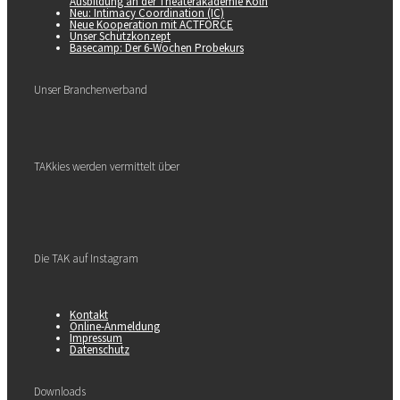
Ausbildung an der Theaterakademie Köln
Neu: Intimacy Coordination (IC)
Neue Kooperation mit ACTFORCE
Unser Schutzkonzept
Basecamp: Der 6-Wochen Probekurs
Unser Branchenverband
TAKkies werden vermittelt über
Die TAK auf Instagram
Kontakt
Online-Anmeldung
Impressum
Datenschutz
Downloads