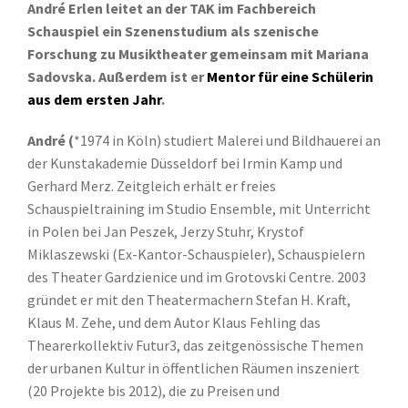
André Erlen leitet an der TAK im Fachbereich
Schauspiel ein Szenenstudium als szenische
Forschung zu Musiktheater gemeinsam mit Mariana
Sadovska. Außerdem ist er
Mentor für eine Schülerin
aus dem ersten Jahr
.
André (
*1974 in Köln) studiert Malerei und Bildhauerei an
der Kunstakademie Düsseldorf bei Irmin Kamp und
Gerhard Merz. Zeitgleich erhält er freies
Schauspieltraining im Studio Ensemble, mit Unterricht
in Polen bei Jan Peszek, Jerzy Stuhr, Krystof
Miklaszewski (Ex-Kantor-Schauspieler), Schauspielern
des Theater Gardzienice und im Grotovski Centre. 2003
gründet er mit den Theatermachern Stefan H. Kraft,
Klaus M. Zehe, und dem Autor Klaus Fehling das
Thearerkollektiv Futur3, das zeitgenössische Themen
der urbanen Kultur in öffentlichen Räumen inszeniert
(20 Projekte bis 2012), die zu Preisen und