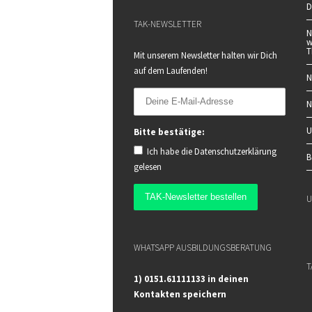
D
TAK-NEWSLETTER
N
w
T
Mit unserem Newsletter halten wir Dich
auf dem Laufenden!
N
N
U
Bitte bestätige:
Ich habe die
Datenschutzerklärung
B
gelesen
U
WHATSAPP AUSBILDUNGSBERATUNG
T
1) 0151.61111133 in deinen
Kontakten speichern