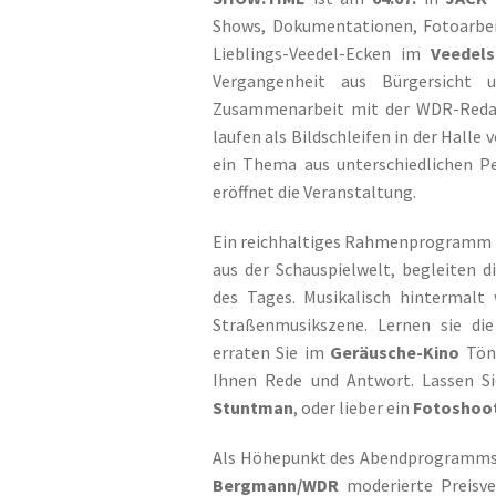
Shows, Dokumentationen, Fotoarbe
Lieblings-Veedel-Ecken im
Veedels
Vergangenheit aus Bürgersicht
Zusammenarbeit mit der WDR-Reda
laufen als Bildschleifen in der Halle 
ein Thema aus unterschiedlichen P
eröffnet die Veranstaltung.
Ein reichhaltiges Rahmenprogramm fü
aus der Schauspielwelt, begleiten d
des Tages. Musikalisch hintermalt
Straßenmusikszene. Lernen sie di
erraten Sie im
Geräusche-Kino
Töne
Ihnen Rede und Antwort. Lassen S
Stuntman
, oder lieber ein
Fotoshoo
Als Höhepunkt des Abendprogramms
Bergmann/WDR
moderierte Preisve