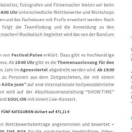
okünstler, Fotografen und Filmemacher bieten wir beim
14:00 Uhr
unterschiedliche Wettbewerbe und Workshops
en und das Fachwissen mit Profis erweitert werden. Nach
 folgt die Teamfindung und die Anmeldung zu den
tmachen! Musikalisch begleitet wird das von der Band um
en von
Festival:Paten
erklärt. Dazu gibt es hochkarätige
ess. Ab
18:00 Uhr
gibt es die
Themenauslosung für den
ses Jahr im
Agnesviertel
abgedreht werden wird.
Ab 19:00
zu Personen aus dem Zeitgeschehen, die mit einem
 Kölle jonn”
auf eine internationale hollywoodähnliche
ion wird auf der Abschlussveranstaltung “SHOW:TIME”
Band
SOUL:ON
mit einem Live-Konzert.
FÜNF KATEGORIEN dotiert auf 471,11 €
erden Wettbewerbsbeiträge angenommen und bewertet
–
IN THE BOX
für die produzierten Veedelsfilme, Video-