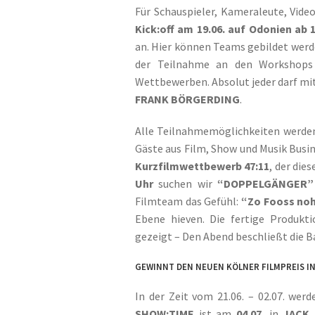
Für Schauspieler, Kameraleute, Vide
Kick:off am 19.06. auf Odonien ab 
an. Hier können Teams gebildet werd
der Teilnahme an den Workshops
Wettbewerben. Absolut jeder darf mi
FRANK
BÖRGERDING
.
Alle Teilnahmemöglichkeiten werd
Gäste aus Film, Show und Musik Busin
Kurzfilmwettbewerb 47:11
, der die
Uhr
suchen wir
“DOPPELGÄNGER”
Filmteam das Gefühl:
“Zo Fooss noh
Ebene hieven. Die fertige Produkt
gezeigt – Den Abend beschließt die 
GEWINNT DEN NEUEN KÖLNER FILMPREIS IN 
In der Zeit vom 21.06. – 02.07. w
SHOW:TIME
ist am
04.07.
in
JACK 