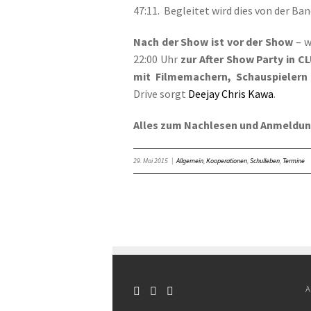
47:11. Begleitet wird dies von der Ba
Nach der Show ist vor der Show
– w
22:00 Uhr
zur After Show Party in C
mit Filmemachern, Schauspielern
Drive sorgt
Deejay Chris Kawa
.
Alles zum Nachlesen und Anmeldu
29. Mai 2015
|
Allgemein
,
Kooperationen
,
Schulleben
,
Termine
A