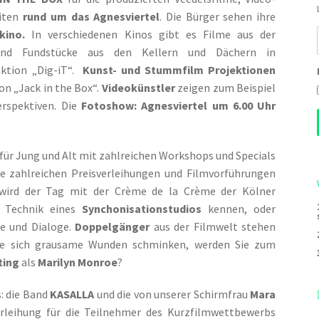
iten
rund um das Agnesviertel
. Die Bürger sehen ihre
kino.
In verschiedenen Kinos gibt es Filme aus der
 und Fundstücke aus den Kellern und Dächern in
ktion „Dig-iT“.
Kunst- und Stummfilm Projektionen
von „Jack in the Box“.
Videokünstler
zeigen zum Beispiel
erspektiven. Die
Fotoshow: Agnesviertel um 6.00 Uhr
r Jung und Alt mit zahlreichen Workshops und Specials
ie zahlreichen Preisverleihungen und Filmvorführungen
 wird der Tag mit der Crème de la Crème der Kölner
e Technik eines
Synchonisationstudios
kennen, oder
 und Dialoge.
Doppelgänger
aus der Filmwelt stehen
ie sich grausame Wunden schminken, werden Sie zum
ting
als
Marilyn Monroe
?
: die Band
KASALLA
und die von unserer Schirmfrau
Mara
rleihung für die Teilnehmer des Kurzfilmwettbewerbs