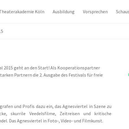
Theaterakademie Köln
Ausbildung
Vorsprechen
Schaus
15
val 2015 geht an den Start! Als Kooperationspartner
rken Partnern die 2. Ausgabe des Festivals für freie
rafen und Profis dazu ein, das Agnesviertel in Szene zu
e, skurrile Veedelsfilme, Zeitreisen und kritische
l. Das Agnesviertel in Foto-, Video- und Filmkunst.