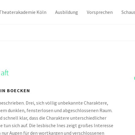
Theaterakademie Köln
Ausbildung
Vorsprechen
Schaus
aft
TIN BOECKEN
beschrieben. Drei, sich völlig unbekannte Charaktere,
einem dunklen, fensterlosen und abgeschlossenen Raum.
schnell klar, dass die Charaktere unterschiedlicher
 tun sich auf. Die lesbische Ines zeigt großes Interesse
h nur Augen für den wortkargen und verschlossenen