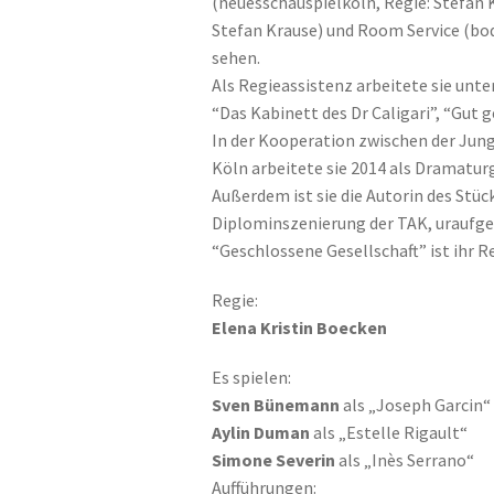
(neuesschauspielköln, Regie: Stefan K
Stefan Krause) und Room Service (body
sehen.
Als Regieassistenz arbeitete sie unte
“Das Kabinett des Dr Caligari”, “Gut
In der Kooperation zwischen der Ju
Köln arbeitete sie 2014 als Dramaturg
Außerdem ist sie die Autorin des Stü
Diplominszenierung der TAK, uraufgef
“Geschlossene Gesellschaft” ist ihr R
Regie:
Elena Kristin Boecken
Es spielen:
Sven Bünemann
als „Joseph Garcin“
Aylin Duman
als „Estelle Rigault“
Simone Severin
als „Inès Serrano“
Aufführungen: