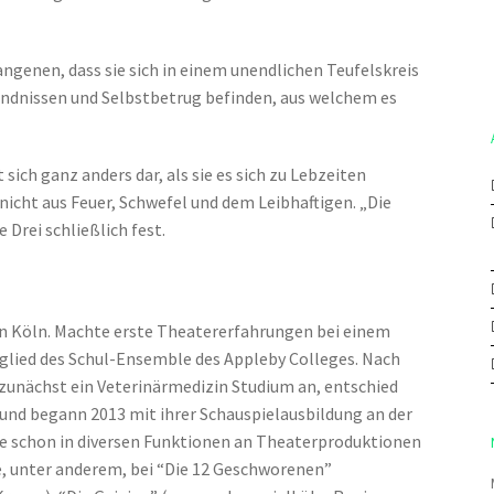
ngenen, dass sie sich in einem unendlichen Teufelskreis
ndnissen und Selbstbetrug befinden, aus welchem es
t sich ganz anders dar, als sie es sich zu Lebzeiten
nicht aus Feuer, Schwefel und dem Leibhaftigen. „Die
e Drei schließlich fest.
in Köln. Machte erste Theatererfahrungen bei einem
tglied des Schul-Ensemble des Appleby Colleges. Nach
 zunächst ein Veterinärmedizin Studium an, entschied
 und begann 2013 mit ihrer Schauspielausbildung an der
ie schon in diversen Funktionen an Theaterproduktionen
ie, unter anderem, bei “Die 12 Geschworenen”