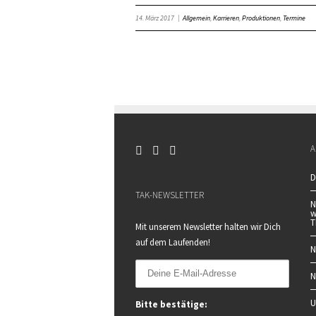
14. März 2017
|
Allgemein
,
Karrieren
,
Produktionen
,
Termine
A
D
TAK-NEWSLETTER
N
w
T
Mit unserem Newsletter halten wir Dich
auf dem Laufenden!
N
N
U
Bitte bestätige: