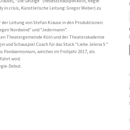
rause), “Die Geizige” (neuesschauspielköln, Regie:
 in crisis, Künstlerische Leitung: Gregor Weber) zu
r der Leitung von Stefan Krause in den Produktionen:
 gegen Nordwind” und “Jedermann”.
ngen Theatergemeinde Köln und der Theaterakademie
in und Schauspiel Coach für das Stück “Liebe Jelena S ”
cks Pandaemonium, welches im Frühjahr 2017, als
ührt wird.
egie-Debut.