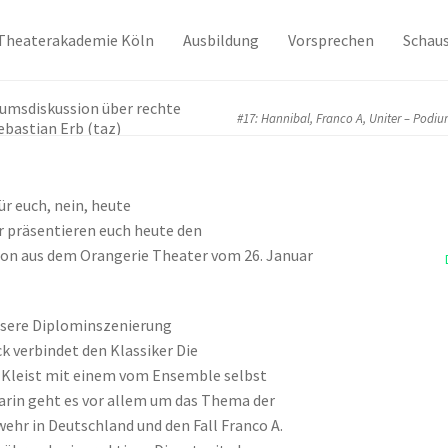
Theaterakademie Köln
Ausbildung
Vorsprechen
Schaus
diumsdiskussion über rechte
#17: Hannibal, Franco A, Uniter – Podiu
ebastian Erb (taz)
ür euch, nein, heute
ir präsentieren euch heute den
ion aus dem Orangerie Theater vom 26. Januar
unsere Diplominszenierung
 verbindet den Klassiker Die
 Kleist mit einem vom Ensemble selbst
arin geht es vor allem um das Thema der
hr in Deutschland und den Fall Franco A.