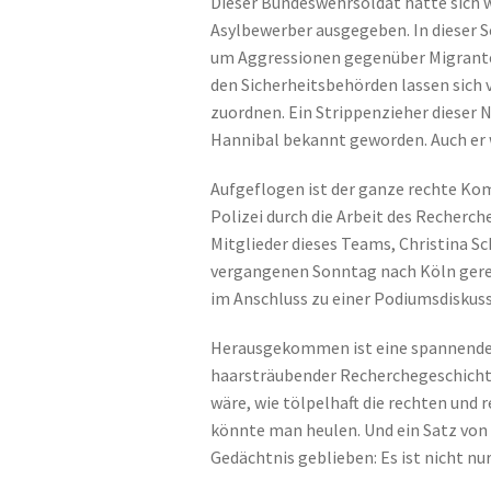
Dieser Bundeswehrsoldat hatte sich w
Asylbewerber ausgegeben. In dieser S
um Aggressionen gegenüber Migrante
den Sicherheitsbehörden lassen sich
zuordnen. Ein Strippenzieher dieser
Hannibal bekannt geworden. Auch er w
Aufgeflogen ist der ganze rechte Kom
Polizei durch die Arbeit des Recherc
Mitglieder dieses Teams, Christina S
vergangenen Sonntag nach Köln gerei
im Anschluss zu einer Podiumsdisku
Herausgekommen ist eine spannende 
haarsträubender Recherchegeschichte
wäre, wie tölpelhaft die rechten und
könnte man heulen. Und ein Satz von 
Gedächtnis geblieben: Es ist nicht nur