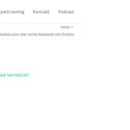
pieltraining
Kontakt
Podcast
Home
>
msdiskussion über rechte Netzwerke mit Christina
Schmidt & Sebastian Erb (taz)
DER TAK-PODCAST