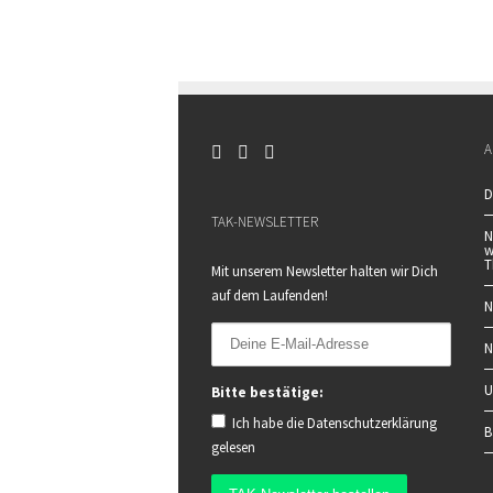
A
D
TAK-NEWSLETTER
N
w
T
Mit unserem Newsletter halten wir Dich
auf dem Laufenden!
N
N
U
Bitte bestätige:
Ich habe die
Datenschutzerklärung
B
gelesen