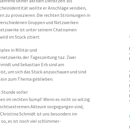
ährend seiner aktiven Dienstzeit als
cheinidentität wollte er Anschläge verüben,
n zu provozieren. Die rechten Strömungen in
 verschiedenen Gruppen und Netzwerken
 Netzwerke ist unter seinem Chatnamen
ird im Stück zitiert.
plex in Militär und
henetzwerks der Tageszeitung taz. Zwei
chmidt und Sebastian Erb sind am
st, um sich das Stück anzuschauen und sind
ssion zum Thema geblieben.
Stunde voller
n im rechten Sumpf. Wenn es nicht so witzig
 rechtsextremen Akteure vorgegangen sind,
Christina Schmidt ist uns besonders im
 so, es ist noch viel schlimmer-