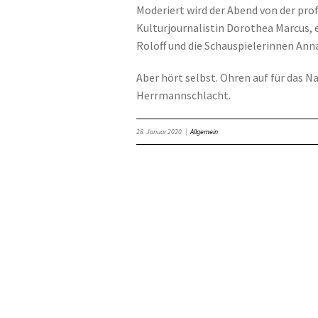
Moderiert wird der Abend von der prof
Kulturjournalistin Dorothea Marcus,
Roloff und die Schauspielerinnen An
Aber hört selbst. Ohren auf für das 
Herrmannschlacht.
28. Januar 2020
|
Allgemein