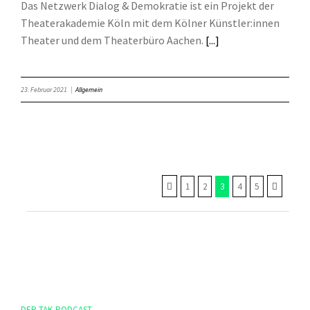
Das Netzwerk Dialog & Demokratie ist ein Projekt der
Theaterakademie Köln mit dem Kölner Künstler:innen
Theater und dem Theaterbüro Aachen.
[...]
23. Februar 2021
|
Allgemein
1
2
3
4
5
DER TAK-PODCAST