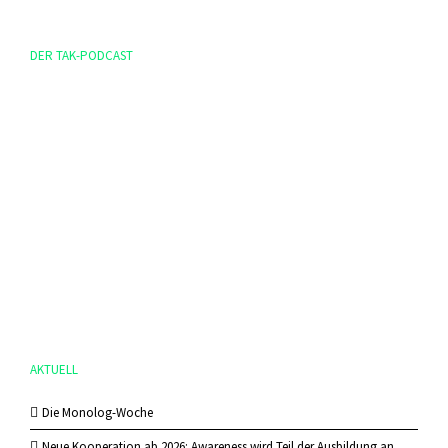
DER TAK-PODCAST
AKTUELL
Die Monolog-Woche
Neue Kooperation ab 2026: Awareness wird Teil der Ausbildung an