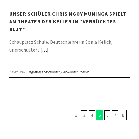
UNSER SCHÜLER CHRIS NGOY MUNINGA SPIELT
AM THEATER DER KELLER IN “VERRÜCKTES
BLUT”
Schauplatz Schule. Deutschlehrerin Sonia Kelich,
unerschüttert
[…]
1. März 2016
|
Allgemein
,
Kooperationen
,
Produktionen
,
Termine
3
4
5
6
7