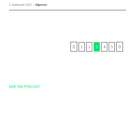
2. September 2022
|
Allgemein
1
2
3
4
5
DER TAK-PODCAST