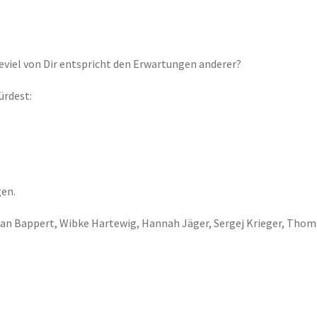
wieviel von Dir entspricht den Erwartungen anderer?
ürdest:
gen.
zzan Bappert, Wibke Hartewig, Hannah Jäger, Sergej Krieger, Thoma