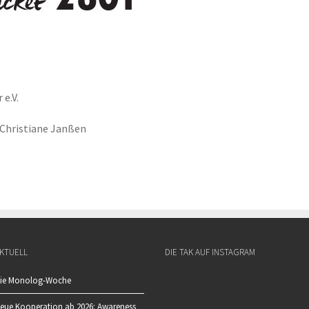
e.V.
 Christiane Janßen
KTUELL
DIE TAK AUF INSTAGRAM
ie Monolog-Woche
eue Kooperation ab 2026: Awareness