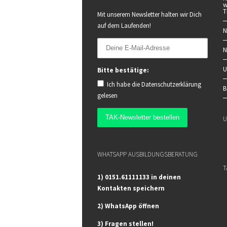
w
T
Mit unserem Newsletter halten wir Dich
auf dem Laufenden!
N
N
U
Bitte bestätige:
Ich habe die
Datenschutzerklärung
B
gelesen
U
WHATSAPP AUSBILDUNGSBERATUNG
T
1) 0151.61111133 in deinen
Kontakten speichern
2) WhatsApp öffnen
3) Fragen stellen!