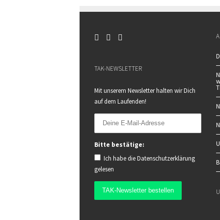
A
D
TAK-NEWSLETTER
N
w
T
Mit unserem Newsletter halten wir Dich
auf dem Laufenden!
N
N
U
Bitte bestätige:
Ich habe die
Datenschutzerklärung
B
gelesen
U