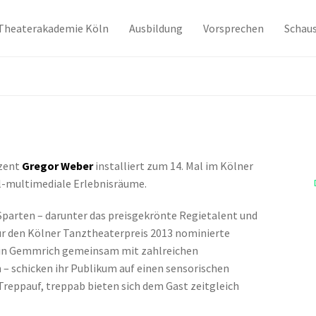
Theaterakademie Köln
Ausbildung
Vorsprechen
Schaus
zent
Gregor Weber
installiert zum 14. Mal im Kölner
-multimediale Erlebnisräume.
Sparten – darunter das preisgekrönte Regietalent und
ür den Kölner Tanztheaterpreis 2013 nominierte
in Gemmrich gemeinsam mit zahlreichen
 – schicken ihr Publikum auf einen sensorischen
Treppauf, treppab bieten sich dem Gast zeitgleich