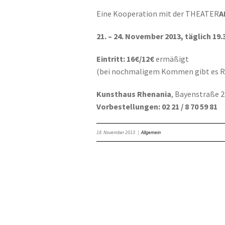
Eine Kooperation mit der THEATER
A
21. – 24. November 2013, täglich 19.
Eintritt: 16€/12€
ermäßigt
(bei nochmaligem Kommen gibt es R
Kunsthaus Rhenania
, Bayenstraße 
Vorbestellungen: 02 21 / 8 70 59 81
18. November 2013
|
Allgemein