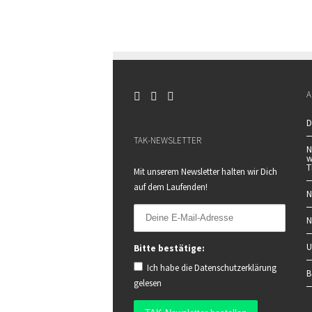
A
D
TAK-NEWSLETTER
N
w
T
Mit unserem Newsletter halten wir Dich
auf dem Laufenden!
N
N
U
Bitte bestätige:
Ich habe die
Datenschutzerklärung
B
gelesen