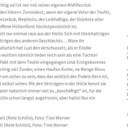
chtig zu! Ist nur mit seiner eigenen Midlifecrisis
t den Vätern. Zumindest, wenn der eigene Vater der Teufel,
lzebub, Mephisto, der Leibhaftige, der Stärkste aller
offene Höllenfürst höchstpersönlich ist.
 will nur einmal raus aus der Hölle. Sich mit Gleichaltrigen
altrigen des anderen Geschlechts… Wäre ihr
türlich hat Luzi den verschusselt, als er Elodie
n wollten nämlich lieber reich sein als eine Tochter
 Pakt mit dem Teufel eingegangen sind: Erstgeborenes
chtig viel Zunder, einen Haufen Kohle, ne Menge Moos
um sicher zu sein, dass das wirklich des Pudels Kern ist,
selbst sehen. Mit den Verträgen in der Hölle kennt sie
ater natürlich immer viel zu „beschäftigt“ ist, für die
ölle schon längst zugefroren, aber hallo! Nur ein
 (Nele Schillo), Foto: Tino Werner