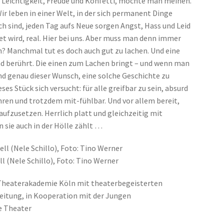
 Leichtigkeit, Freude und Konfetti, möchte man meinen.
r leben in einer Welt, in der sich permanent Dinge
ich sind, jeden Tag aufs Neue sorgen Angst, Hass und Leid
et wird, real. Hier bei uns. Aber muss man denn immer
? Manchmal tut es doch auch gut zu lachen. Und eine
nd berührt. Die einen zum Lachen bringt – und wenn man
nd genau dieser Wunsch, eine solche Geschichte zu
ses Stück sich versucht: für alle greifbar zu sein, absurd
hren und trotzdem mit-fühlbar. Und vor allem bereit,
 aufzusetzen. Herrlich platt und gleichzeitig mit
 sie auch in der Hölle zählt …
 (Nele Schillo), Foto: Tino Werner
 Theaterakademie Köln mit theaterbegeisterten
eitung, in Kooperation mit der Jungen
e Theater