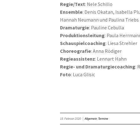
Regie/Text
: Nele Schillo
Ensemble
: Denis Okatan, Isabella P
Hannah Neumann und Paulina Triebs
Dramaturgie
: Pauline Cebulla
Produktionsleitung
: Paula Herrman
Schauspielcoaching
: Liesa Strehler
Choreografie
: Anna Rödiger
Regieassistenz
: Lennart Hahn
Regie- und Dramaturgiecoaching
: 
Foto
: Luca Glisic
18. Februar 2020
|
Allgemein
,
Termine