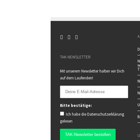
A
D
TAK-NEWSLETTER
N
w
T
Mit unserem Newsletter halten wir Dich
auf dem Laufenden!
N
N
U
Bitte bestätige:
Ich habe die
Datenschutzerklärung
B
gelesen
U