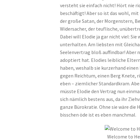
versteht sie einfach nicht! Hört nie ri
beschäftigt! Aber so ist das wohl, mi
der große Satan, der Morgenstern, Bee
Widersacher, der teuflische, unübertr
Dabei will Elodie ja gar nicht viel: Sie
unterhalten. Am liebsten mit Gleich
Seelenvertrag bloß auffindbar! Aber na
adoptiert hat. Elodies leibliche Elter
haben, weshalb sie kurzerhand einen
gegen Reichtum, einen Berg Knete, ri
eben – ziemlicher Standardkram. Aber 
müsste Elodie den Vertrag nun einmal 
sich nämlich bestens aus, da ihr Ziehv
ganze Bürokratie. Ohne sie wäre die H
bisschen öde ist es eben manchmal.
Welcome to Hell