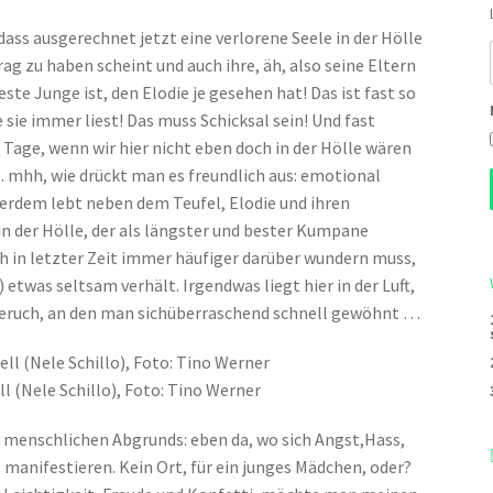
ss ausgerechnet jetzt eine verlorene Seele in der Hölle
rag zu haben scheint und auch ihre, äh, also seine Eltern
ste Junge ist, den Elodie je gesehen hat! Das ist fast so
 sie immer liest! Das muss Schicksal sein! Und fast
r Tage, wenn wir hier nicht eben doch in der Hölle wären
… mhh, wie drückt man es freundlich aus: emotional
erdem lebt neben dem Teufel, Elodie und ihren
n der Hölle, der als längster und bester Kumpane
ch in letzter Zeit immer häufiger darüber wundern muss,
) etwas seltsam verhält. Irgendwas liegt hier in der Luft,
lgeruch, an den man sichüberraschend schnell gewöhnt …
 (Nele Schillo), Foto: Tino Werner
s menschlichen Abgrunds: eben da, wo sich Angst,Hass,
 manifestieren. Kein Ort, für ein junges Mädchen, oder?