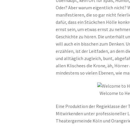
Überhaupt, kein Ort für Spaß, Humor,
Oder? Aber warum eigentlich nicht? Wi
manifestieren, die so gar nicht feierl
dafür, dass ein Stückchen Hölle konkr
ernst sein, um etwas ernst zu nehmen
Geschichte zu hören. Die unterhält u
will auch ein bisschen zum Denken. U
erzählen, ist der Leitfaden, an dem die
und alltäglich zugleich, bunt, abgefa
allen Klischees die Krone, äh, Hörner
mindestens so vielen Ebenen, wie man
Welcome to Hell
Eine Produktion der Regieklasse der
Mitwirkenden unter professioneller L
Theatergemeinde Köln und Orangeri