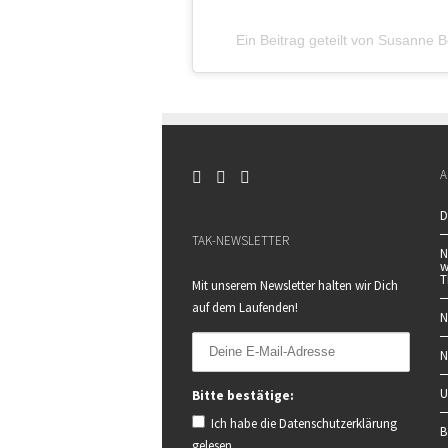
Ein Beitrag geteilt von Susann
A
D
TAK-NEWSLETTER
N
w
T
Mit unserem Newsletter halten wir Dich
auf dem Laufenden!
N
N
U
Bitte bestätige:
Ich habe die
Datenschutzerklärung
B
gelesen