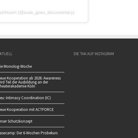
e Bohlmann (@suse_goes_documentary)
KTUELL
DIE TAK AUF INSTAGRAM
ie Monolog-Woche
eue Kooperation ab 2026: Awareness
ird Teil der Ausbildung an der
heaterakademie Köln
eu: Intimacy Coordination (IC)
eue Kooperation mit ACTFORCE
nser Schutzkonzept
asecamp: Der 6-Wochen Probekurs