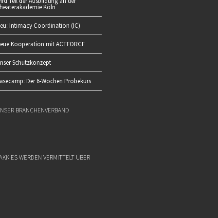
ird Teil der Ausbildung an der
heaterakademie Köln
eu: Intimacy Coordination (IC)
eue Kooperation mit ACTFORCE
nser Schutzkonzept
asecamp: Der 6-Wochen Probekurs
NSER BRANCHENVERBAND
AKKIES WERDEN VERMITTELT ÜBER