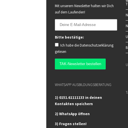
w
T
Mit unserem Newsletter halten wir Dich
auf dem Laufenden!
N
N
U
Bitte bestätige:
Ich habe die
Datenschutzerklärung
B
gelesen
U
WHATSAPP AUSBILDUNGSBERATUNG
T
1) 0151.61111133 in deinen
Kontakten speichern
2) WhatsApp öffnen
3) Fragen stellen!