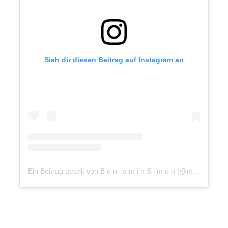
Sieh dir diesen Beitrag auf Instagram an
Ein Beitrag geteilt von B e n j a m i n S i m o n (@mr.benjaminsimon)