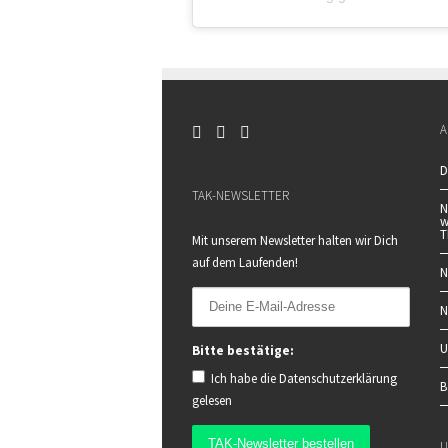
A
D
TAK-NEWSLETTER
N
w
T
Mit unserem Newsletter halten wir Dich
auf dem Laufenden!
N
N
U
Bitte bestätige:
Ich habe die
Datenschutzerklärung
B
gelesen
U