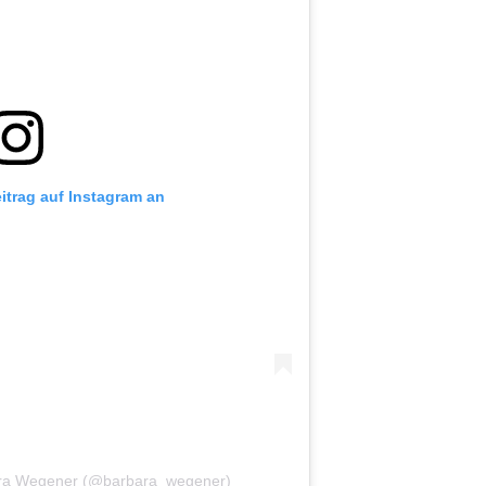
eitrag auf Instagram an
rbara Wegener (@barbara_wegener)