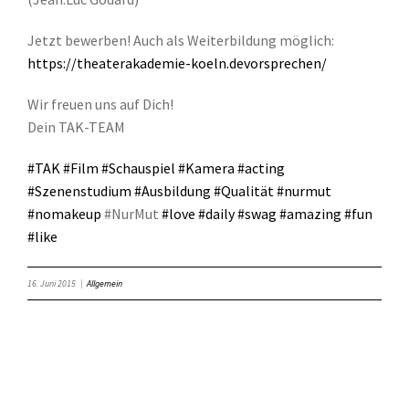
Jetzt bewerben! Auch als Weiterbildung möglich:
https://theaterakademie-koeln.devorsprechen/
Wir freuen uns auf Dich!
Dein TAK-TEAM
‪#‎
TAK‬
‪#‎
Film‬
‪#‎
Schauspiel‬
‪#‎
Kamera‬
‪#‎
acting‬
‪#‎
Szenenstudium‬
‪#‎
Ausbildung‬
‪#‎
Qualität‬
‪#‎
nurmut‬
‪#‎
nomakeup‬
#NurMut
‪#‎
love‬
‪#‎
daily‬
‪#‎
swag‬
‪#‎
amazing‬
‪#‎
fun‬
‪#‎
like‬
16. Juni 2015
|
Allgemein