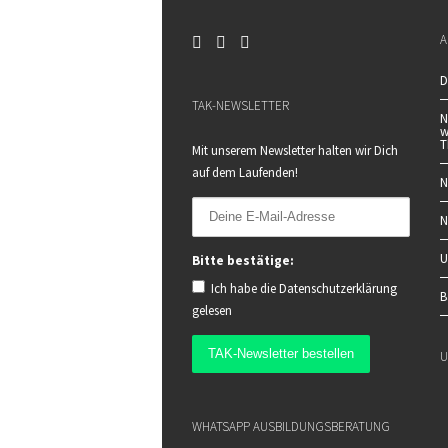
A
D
TAK-NEWSLETTER
N
w
T
Mit unserem Newsletter halten wir Dich
auf dem Laufenden!
N
N
U
Bitte bestätige:
Ich habe die
Datenschutzerklärung
B
gelesen
U
WHATSAPP AUSBILDUNGSBERATUNG