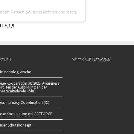
ristoph Grosch (@raphaelchristophgrosch)
LE,1,9
KTUELL
DIE TAK AUF INSTAGRAM
ie Monolog-Woche
eue Kooperation ab 2026: Awareness
ird Teil der Ausbildung an der
heaterakademie Köln
eu: Intimacy Coordination (IC)
eue Kooperation mit ACTFORCE
nser Schutzkonzept