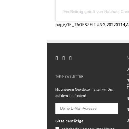
Ein Beitrag geteilt von Raphael Ch
page,GE_TAGESZEITUNG,20220114,AL
A
D
TAK-NEWSLETTER
N
w
T
Mit unserem Newsletter halten wir Dich
auf dem Laufenden!
N
N
U
Bitte bestätige: