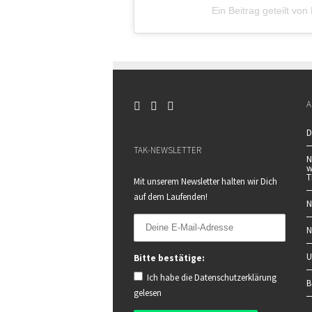
Ein Beitrag geteilt vo
A
D
TAK-NEWSLETTER
N
w
T
Mit unserem Newsletter halten wir Dich
auf dem Laufenden!
N
N
U
Bitte bestätige:
Ich habe die
Datenschutzerklärung
B
gelesen