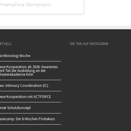
n PingtingZang (@pingtingcc)
KTUELL
DIE TAK AUF INSTAGRAM
ie Monolog-Woche
eue Kooperation ab 2026: Awareness
ird Teil der Ausbildung an der
heaterakademie Köln
eu: Intimacy Coordination (IC)
eue Kooperation mit ACTFORCE
nser Schutzkonzept
asecamp: Der 6-Wochen Probekurs